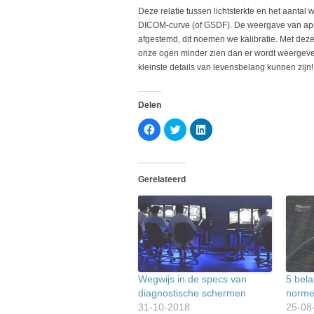
Deze relatie tussen lichtsterkte en het aant
DICOM-curve (of GSDF). De weergave van app
afgestemd, dit noemen we kalibratie. Met dez
onze ogen minder zien dan er wordt weergeven
kleinste details van levensbelang kunnen zijn!
Delen
Klik
Klik
Klik
om
om
om
te
te
op
delen
delen
LinkedIn
op
met
te
Facebook
Twitter
delen
(Wordt
(Wordt
(Wordt
Gerelateerd
in
in
in
een
een
een
nieuw
nieuw
nieuw
venster
venster
venster
geopend)
geopend)
geopend)
Wegwijs in de specs van
5 bela
diagnostische schermen
norme
31-10-2018
25-08