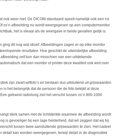
t ook weer niet. De DICOM-standaard speelt namelijk ook een rol
Of zo’n afbeelding nu wordt weergegeven op een computermonitor
chtbak, het is ideaal als de weergave in beide gevallen gelijk is.
n ging dit nog wat stroef. Afbeeldingen zagen er op elke monitor
teenlopende resultaten. Hoe geschikt de uiteindelijke afbeelding
 afbeelding zelf kon dan misschien van een uitstekende
t automatisch dat een monitor of printer deze kwaliteit ook wist over
iek zijn zwart-witfoto’s en bestaan dus uitsluitend uit grijswaarden.
is het belangrijk dat de persoon die de foto bekijkt al deze
en getraind radioloog ziet het verschil tussen zo’n 800-1000
angt sterk samen met de lichtsterkte waarmee de afbeelding wordt
 is gevoeliger bij een lage helderheid, dat wil zeggen dat wij bij
t verschil tussen twee aansluitende grijswaarden te zien. Het nadeel
r detail kan worden weergegeven, terwijl detail in de diagnostiek