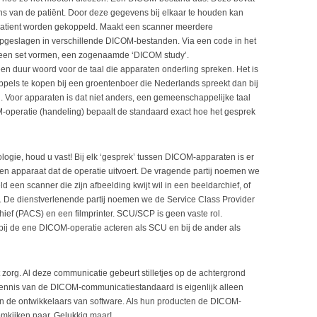
s van de patiënt. Door deze gegevens bij elkaar te houden kan
 patient worden gekoppeld. Maakt een scanner meerdere
pgeslagen in verschillende DICOM-bestanden. Via een code in het
een set vormen, een zogenaamde ‘DICOM study’.
s een duur woord voor de taal die apparaten onderling spreken. Het is
ppels te kopen bij een groentenboer die Nederlands spreekt dan bij
n. Voor apparaten is dat niet anders, een gemeenschappelijke taal
M-operatie (handeling) bepaalt de standaard exact hoe het gesprek
ogie, houd u vast! Bij elk ‘gesprek’ tussen DICOM-apparaten is er
en apparaat dat de operatie uitvoert. De vragende partij noemen we
d een scanner die zijn afbeelding kwijt wil in een beeldarchief, of
n. De dienstverlenende partij noemen we de Service Class Provider
chief (PACS) en een filmprinter. SCU/SCP is geen vaste rol.
ij de ene DICOM-operatie acteren als SCU en bij de ander als
 zorg. Al deze communicatie gebeurt stilletjes op de achtergrond
kennis van de DICOM-communicatiestandaard is eigenlijk alleen
en de ontwikkelaars van software. Als hun producten de DICOM-
omkijken naar. Gelukkig maar!