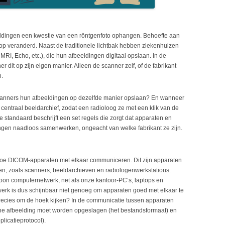
dingen een kwestie van een röntgenfoto ophangen. Behoefte aan
oop veranderd. Naast de traditionele lichtbak hebben ziekenhuizen
RI, Echo, etc.), die hun afbeeldingen digitaal opslaan. In de
er dit op zijn eigen manier. Alleen de scanner zelf, of de fabrikant
n.
 scanners hun afbeeldingen op dezelfde manier opslaan? En wanneer
centraal beeldarchief, zodat een radioloog ze met een klik van de
standaard beschrijft een set regels die zorgt dat apparaten en
gen naadloos samenwerken, ongeacht van welke fabrikant ze zijn.
hoe DICOM-apparaten met elkaar communiceren. Dit zijn apparaten
n, zoals scanners, beeldarchieven en radiologenwerkstations.
n computernetwerk, net als onze kantoor-PC’s, laptops en
werk is dus schijnbaar niet genoeg om apparaten goed met elkaar te
cies om de hoek kijken? In de communicatie tussen apparaten
e afbeelding moet worden opgeslagen (het bestandsformaat) en
licatieprotocol).