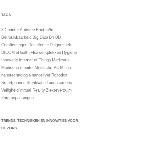
TAGS
3D-printer
Autisme
Bacteriën
Betrouwbaarheid
Big Data
BYOD
Certificeringen
Desinfectie
Diagnostiek
DICOM
eHealth
Flexwerkplekken
Hygiëne
Innovatie
Internet of Things
Medicatie
Medische monitor
Medische PC
Milieu
nanotechnologie
nanozilver
Robotica
Smartphones
Sterilisatie
Touchscreens
Veiligheid
Virtual Reality
Ziekteverzuim
Zorgtoepassingen
TRENDS, TECHNIEKEN EN INNOVATIES VOOR
DE ZORG