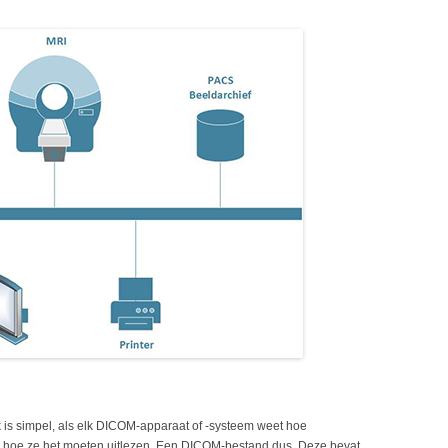
is simpel, als elk DICOM-apparaat of -systeem weet hoe
hoe ze het moeten uitlezen. Een DICOM-bestand dus. Deze bevat