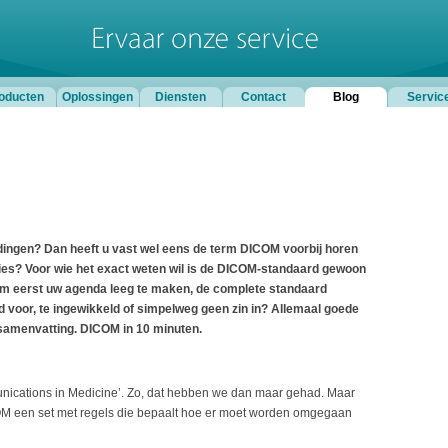
oducten
Oplossingen
Diensten
Contact
Blog
Servic
ingen? Dan heeft u vast wel eens de term DICOM voorbij horen
ies? Voor wie het exact weten wil is de DICOM-standaard gewoon
t om eerst uw agenda leeg te maken, de complete standaard
d voor, te ingewikkeld of simpelweg geen zin in? Allemaal goede
samenvatting. DICOM in 10 minuten.
nications in Medicine’. Zo, dat hebben we dan maar gehad. Maar
OM een set met regels die bepaalt hoe er moet worden omgegaan