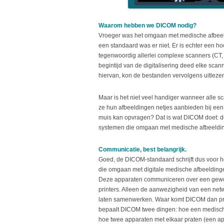
Waarom hebben we DICOM nodig?
Vroeger was het omgaan met medische afbeel
een standaard was er niet. Er is echter een h
tegenwoordig allerlei complexe scanners (CT, M
begintijd van de digitalisering deed elke scann
hiervan, kon de bestanden vervolgens uitleze
Maar is het niet veel handiger wanneer alle
ze hun afbeeldingen netjes aanbieden bij een 
muis kan opvragen? Dat is wat DICOM doet: de 
systemen die omgaan met medische afbeeldin
Communicatie, best belangrijk.
Goed, de DICOM-standaard schrijft dus voor 
die omgaan met digitale medische afbeeldinge
Deze apparaten communiceren over een gewoo
printers. Alleen de aanwezigheid van een net
laten samenwerken. Waar komt DICOM dan pre
bepaalt DICOM twee dingen: hoe een medisch
hoe twee apparaten met elkaar praten (een app