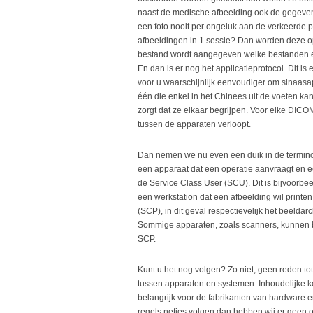
naast de medische afbeelding ook de gegeven
een foto nooit per ongeluk aan de verkeerde
afbeeldingen in 1 sessie? Dan worden deze o
bestand wordt aangegeven welke bestanden 
En dan is er nog het applicatieprotocol. Dit i
voor u waarschijnlijk eenvoudiger om sinaasa
één die enkel in het Chinees uit de voeten ka
zorgt dat ze elkaar begrijpen. Voor elke DICO
tussen de apparaten verloopt.
Dan nemen we nu even een duik in de terminol
een apparaat dat een operatie aanvraagt en e
de Service Class User (SCU). Dit is bijvoorbeel
een werkstation dat een afbeelding wil printe
(SCP), in dit geval respectievelijk het beeldar
Sommige apparaten, zoals scanners, kunnen b
SCP.
Kunt u het nog volgen? Zo niet, geen reden tot
tussen apparaten en systemen. Inhoudelijke 
belangrijk voor de fabrikanten van hardware 
regels netjes volgen dan hebben wij er geen 