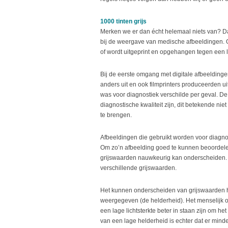
1000 tinten grijs
Merken we er dan écht helemaal niets van? Da
bij de weergave van medische afbeeldingen. 
of wordt uitgeprint en opgehangen tegen een li
Bij de eerste omgang met digitale afbeeldinge
anders uit en ook filmprinters produceerden ui
was voor diagnostiek verschilde per geval. De
diagnostische kwaliteit zijn, dit betekende nie
te brengen.
Afbeeldingen die gebruikt worden voor diagnost
Om zo’n afbeelding goed te kunnen beoordelen 
grijswaarden nauwkeurig kan onderscheiden. E
verschillende grijswaarden.
Het kunnen onderscheiden van grijswaarden h
weergegeven (de helderheid). Het menselijk oog
een lage lichtsterkte beter in staan zijn om he
van een lage helderheid is echter dat er minde